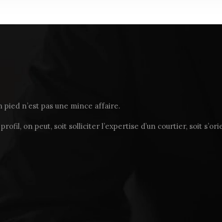
on pied n’est pas une mince affaire.
il, on peut, soit solliciter l’expertise d’un courtier, soit s’o