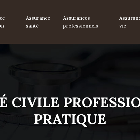
ce
Assurance
Assurances
Assuran
on
santé
professionnels
vie
É CIVILE PROFESSIO
PRATIQUE